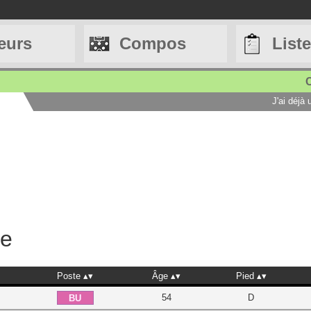
eurs
Compos
List
C
J'ai déjà
he
Poste
Âge
Pied
54
D
BU