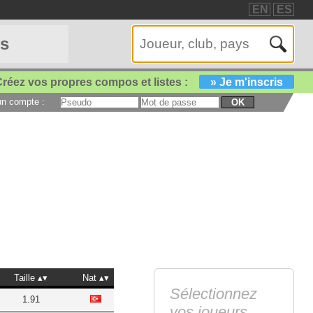
EN
ES
es
réez vos propres compos et listes :
» Je m'inscris
 un compte :
OK
Taille
Nat
Sélectionnez
1.91
vos joueurs