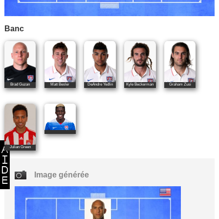
Banc
Brad Guzan
Matt Besler
DeAndre Yedlin
Kyle Beckerman
Graham Zusi
Julian Green
Image générée