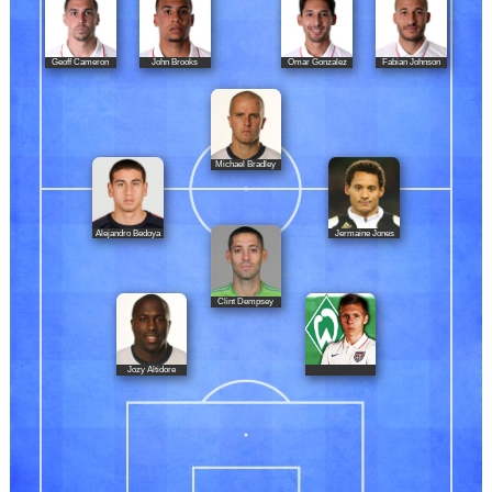
Geoff Cameron
John Brooks
Omar Gonzalez
Fabian Johnson
Michael Bradley
Alejandro Bedoya
Jermaine Jones
Clint Dempsey
Jozy Altidore