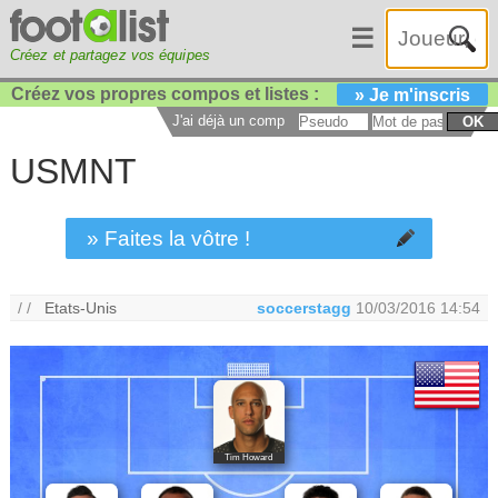
☰
Créez et partagez vos équipes
Créez vos propres compos et listes :
» Je m'inscris
J'ai déjà un compte :
OK
USMNT
» Faites la vôtre !
/ /
Etats-Unis
soccerstagg
10/03/2016 14:54
Tim Howard