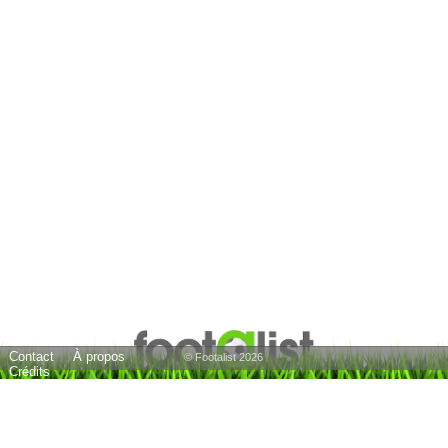
Contact
À propos
© Footalist 2026
Crédits