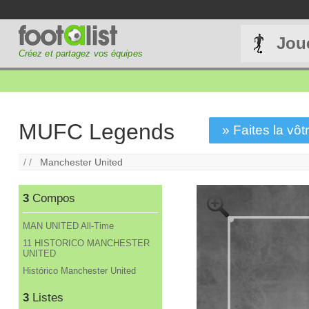
Jou
Créez et partagez vos équipes
MUFC Legends
» Faites la vôtr
/ /
Manchester United
3
Compos
MAN UNITED All-Time
11 HISTORICO MANCHESTER
UNITED
Histórico Manchester United
3
Listes