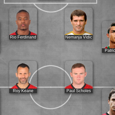
Rio Ferdinand
Nemanja Vidic
Patri
Roy Keane
Paul Scholes