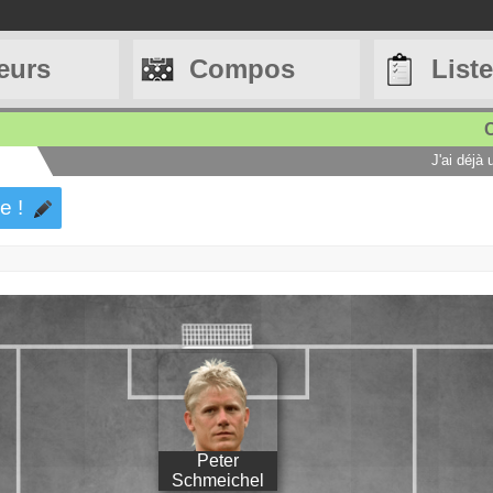
eurs
Compos
List
C
J'ai déjà
e !
Peter
Schmeichel