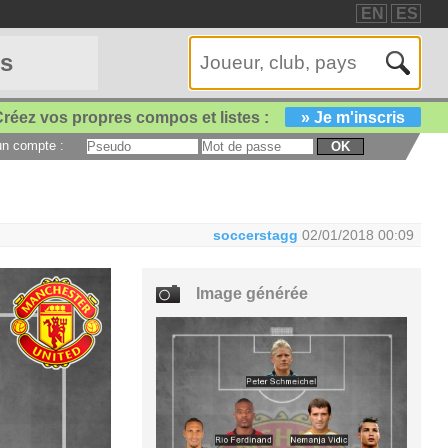
EN
ES
es
réez vos propres compos et listes :
» Je m'inscris
 un compte :
OK
soccerstagg
02/01/2018 00:09
Image générée