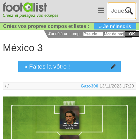
☰
Créez et partagez vos équipes
Créez vos propres compos et listes :
» Je m'inscris
J'ai déjà un compte :
OK
México 3
» Faites la vôtre !
/ /
Gato300
13/11/2023 17:29
José de Jesús
Corona