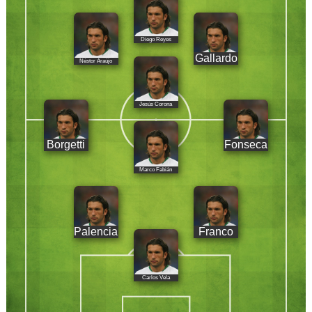
Diego Reyes
Gallardo
Néstor Araújo
Jesús Corona
Borgetti
Fonseca
Marco Fabián
Palencia
Franco
Carlos Vela