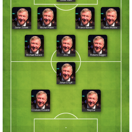
Oliver Kahn
Javier Zanetti
Michel Platini
Franco Baresi
Paolo Maldini
Michael Ballack
Zico
Roberto Baggio
Johan Cruyff
Cristiano Ronaldo
Neymar