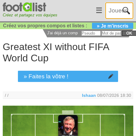
☰
Créez et partagez vos équipes
Créez vos propres compos et listes :
» Je m'inscris
J'ai déjà un compte :
OK
Greatest XI without FIFA
World Cup
» Faites la vôtre !
/ /
Ishaan
08/07/2026 18:30