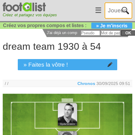
☰
Créez et partagez vos équipes
Créez vos propres compos et listes :
» Je m'inscris
J'ai déjà un compte :
OK
dream team 1930 à 54
» Faites la vôtre !
/ /
Chronos
30/09/2025 09:51
Gyula Grosics