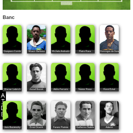
Banc
Gianpiero Combi
Moacir Barbosa
Michele Andreolo
Pietro Rava
Domingos da Guia
Werner Liebrich
Jozsef Bozsik
Attilio Ferraris
Néstor Rossi
Horst Eckel
Jeno Buzánszky
Ernst Ocwirk
Ferenc Puskás
Guillermo Stabile
Ademir