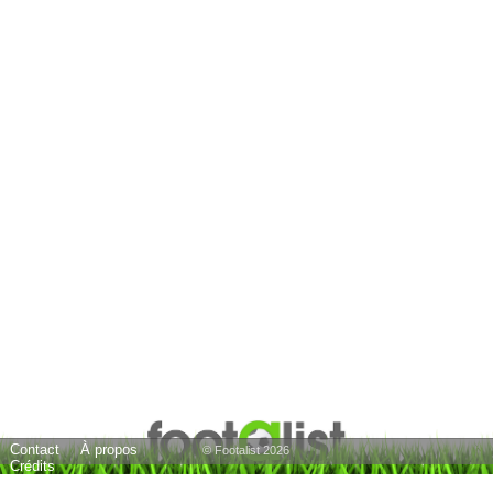
Contact
À propos
© Footalist 2026
Crédits