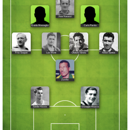
Jose Nasazzi
Eraldo Monzeglio
Carlo Parola
Fritz Szepan
Luis Monti
Obdulio Varela
Nílton Santos
Zizinho
Sándor Kocsis
Giuseppe Meazza