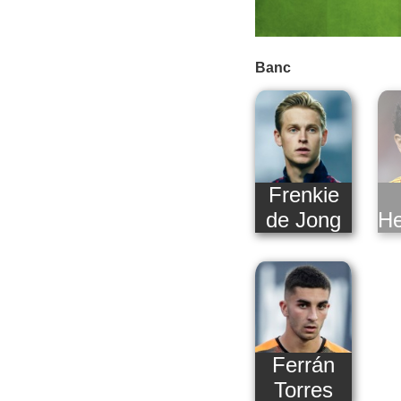
Banc
Frenkie
de Jong
He
Ferrán
Torres