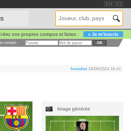
EN
ES
es
réez vos propres compos et listes :
» Je m'inscris
 un compte :
OK
footalist
18/09/2024 16:41
Image générée