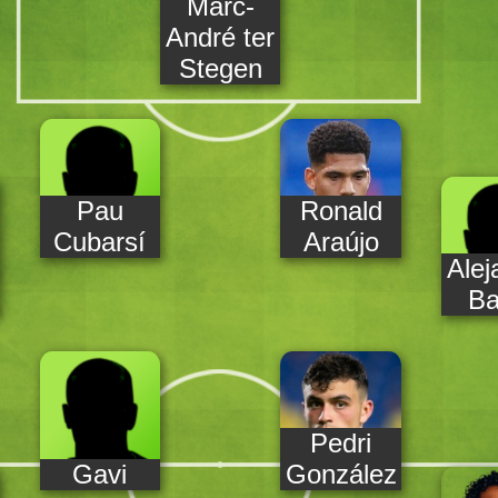
Marc-
André ter
Stegen
Pau
Ronald
Cubarsí
Araújo
Alej
Ba
Pedri
Gavi
González