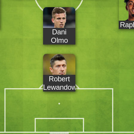
Rap
Dani
Olmo
Robert
Lewandowski