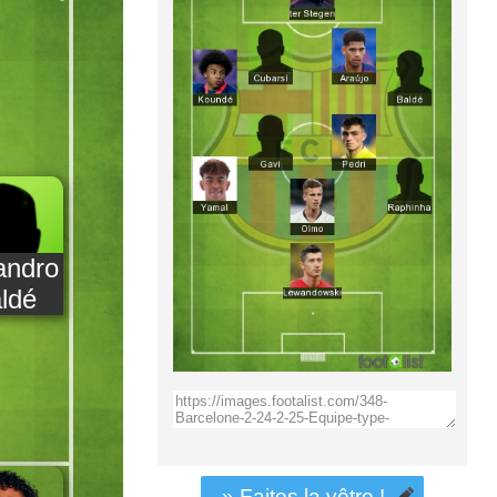
andro
ldé
» Faites la vôtre !