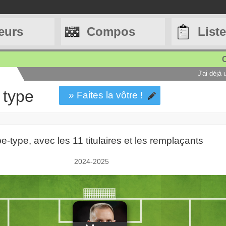
eurs
Compos
List
C
J'ai déjà
 type
» Faites la vôtre !
-type, avec les 11 titulaires et les remplaçants
2024-2025