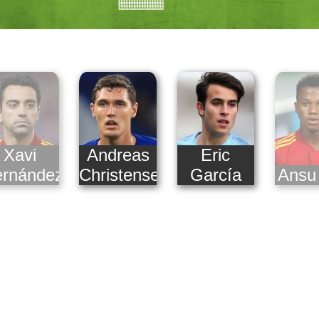
Xavi
Andreas
Eric
rnández
Christensen
García
Ansu 