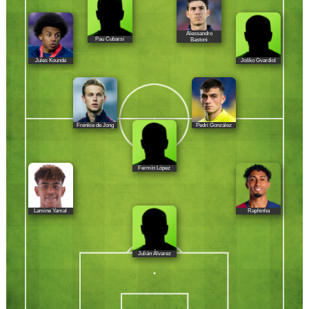
Alessandro
Pau Cubarsí
Bastoni
Jules Koundé
Joško Gvardiol
Frenkie de Jong
Pedri González
Fermín López
Lamine Yamal
Raphinha
Julián Álvarez