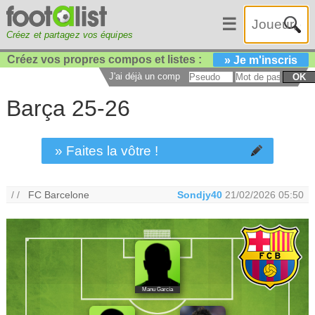
☰
Créez et partagez vos équipes
Créez vos propres compos et listes :
» Je m'inscris
J'ai déjà un compte :
OK
Barça 25-26
» Faites la vôtre !
/ /
FC Barcelone
Sondjy40
21/02/2026 05:50
Manu García