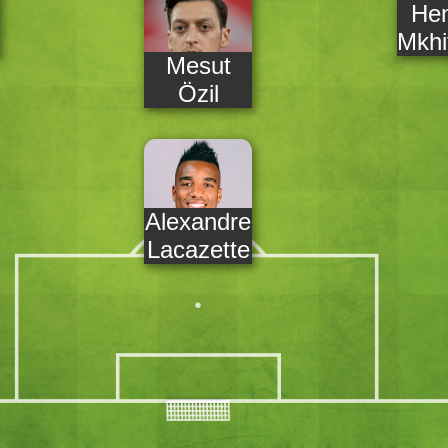
Hen
ang
Mkhi
Mesut
Özil
Alexandre
Lacazette