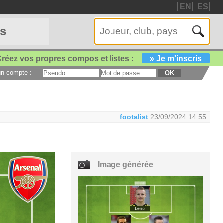
EN
ES
es
réez vos propres compos et listes :
» Je m'inscris
 un compte :
OK
footalist
23/09/2024 14:55
Image générée