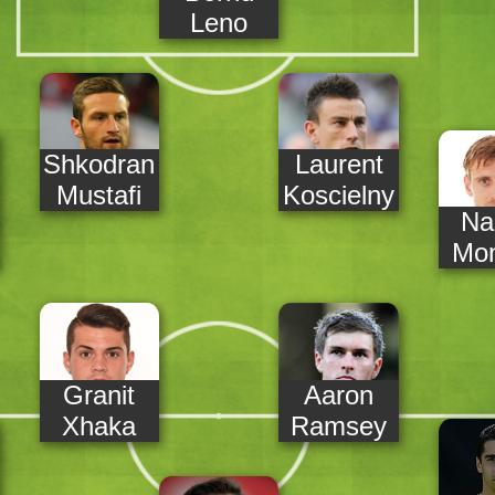
Leno
Shkodran
Laurent
Mustafi
Koscielny
Na
Mon
Granit
Aaron
Xhaka
Ramsey