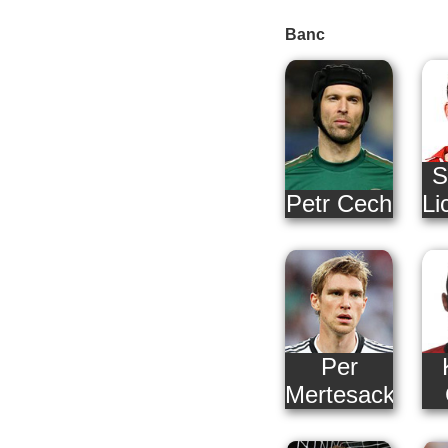
Banc
S
Petr Cech
Li
Per
Mertesacker