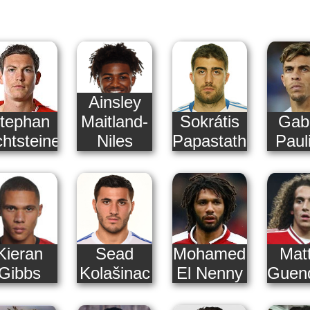
Ainsley
tephan
Maitland-
Sokrátis
Gabr
chtsteiner
Niles
Papastathópoulos
Paul
Kieran
Sead
Mohamed
Mat
Gibbs
Kolašinac
El Nenny
Guen