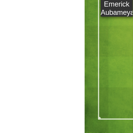
Emerick
Aubamey