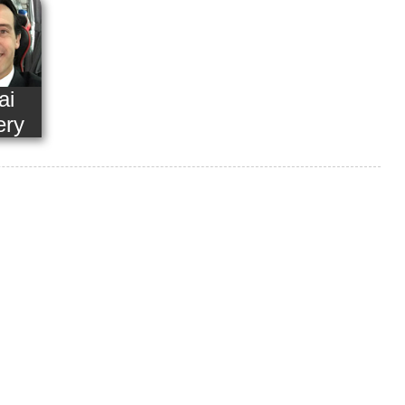
ai
ry