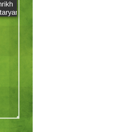
rikh
taryan