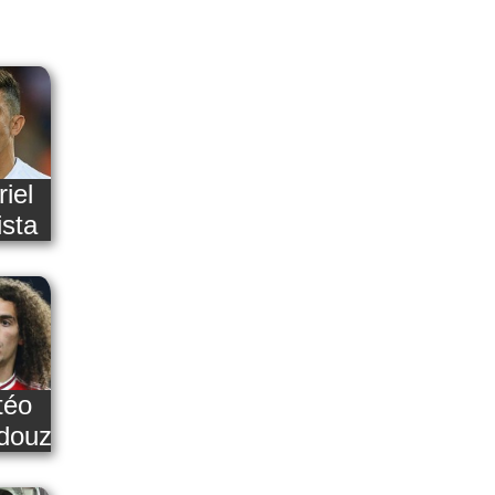
iel
ista
téo
douzi