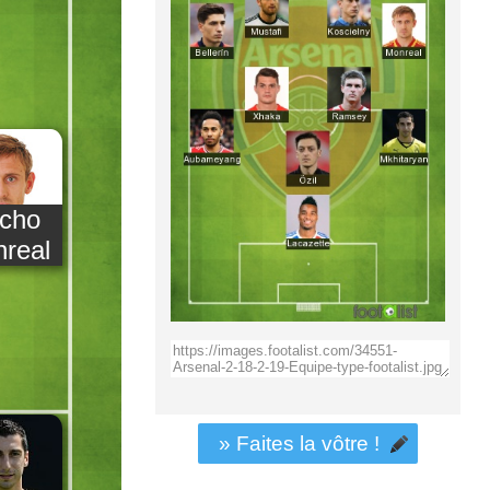
cho
real
» Faites la vôtre !