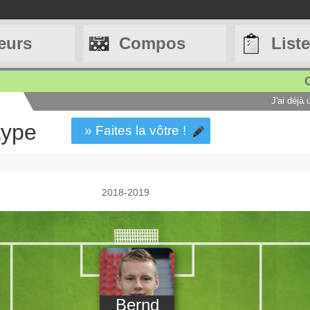
eurs
Compos
List
C
J'ai déjà
type
» Faites la vôtre !
2018-2019
Bernd