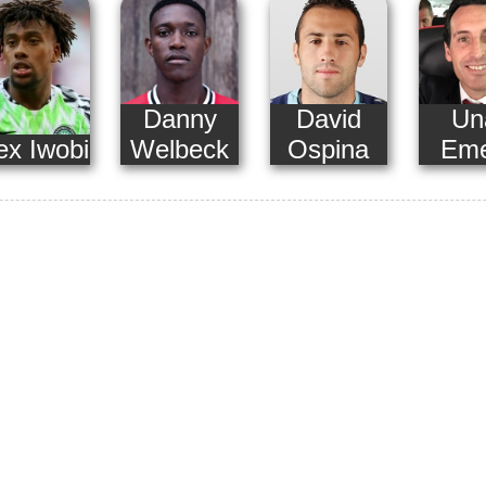
Danny
David
Un
ex Iwobi
Welbeck
Ospina
Eme