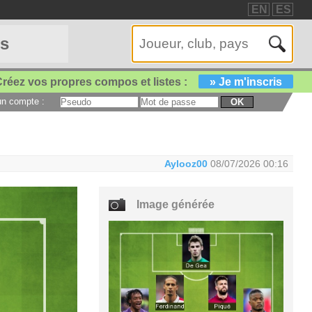
EN
ES
es
réez vos propres compos et listes :
» Je m'inscris
 un compte :
OK
Aylooz00
08/07/2026 00:16
Image générée