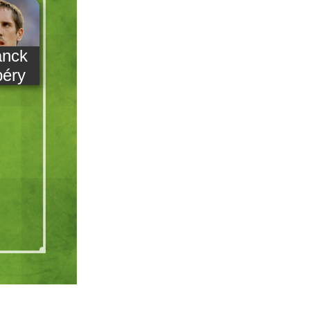
anck
béry