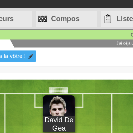
eurs
Compos
List
C
J'ai déjà
s la vôtre !
David De
Gea