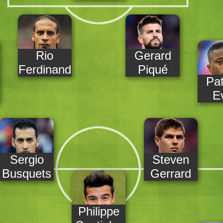
Rio
Gerard
Ferdinand
Piqué
Pat
E
Sergio
Steven
Busquets
Gerrard
Philippe