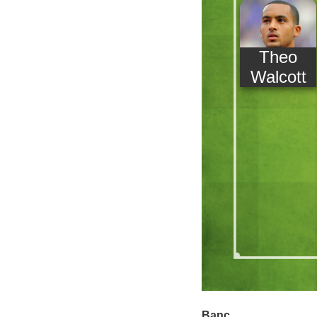
Theo
Walcott
Banc