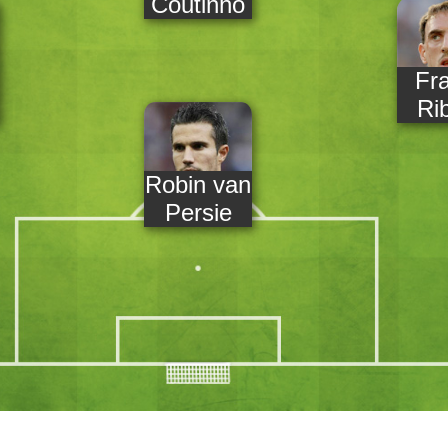
Coutinho
Fr
Ri
Robin van
Persie