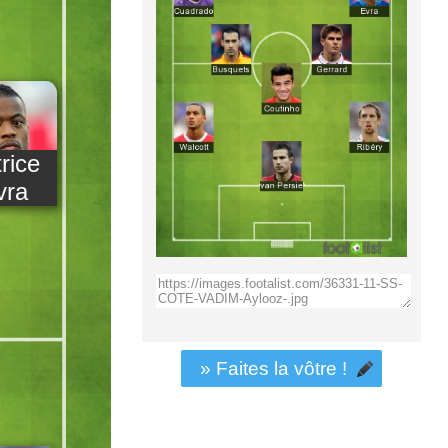
rice
vra
» Faites la vôtre !