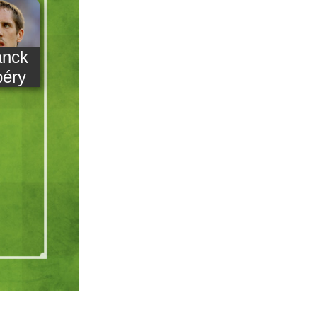
anck
béry