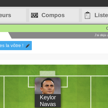
eurs
Compos
List
C
J'ai déjà
es la vôtre !
Keylor
Navas