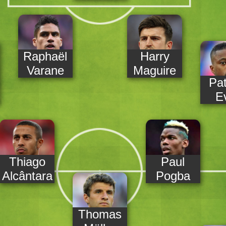
Raphaël
Harry
Varane
Maguire
Pat
E
Thiago
Paul
Alcântara
Pogba
Thomas