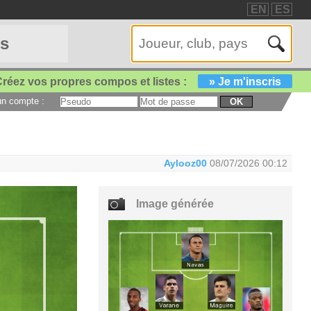
EN
ES
es
réez vos propres compos et listes :
» Je m'inscris
 un compte :
OK
Aylooz00
08/07/2026 00:12
Image générée