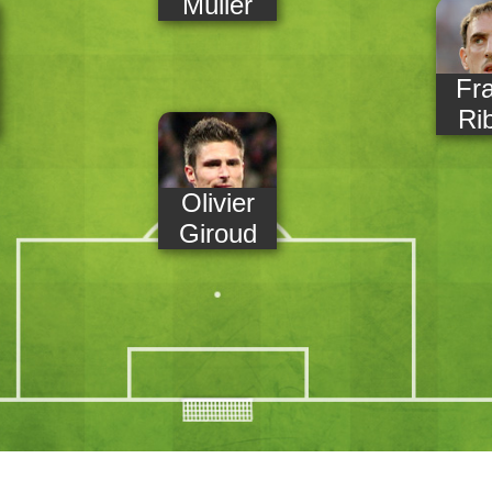
Müller
Fr
Ri
Olivier
Giroud