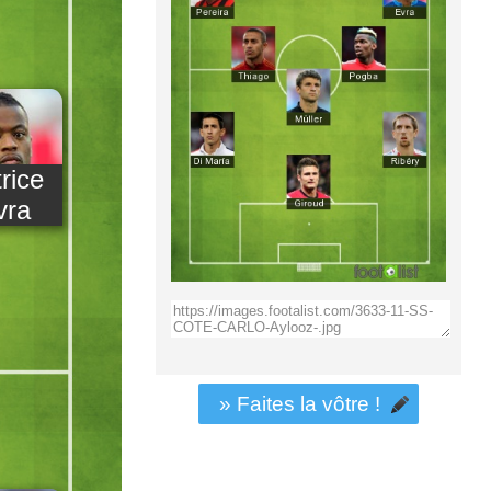
rice
vra
» Faites la vôtre !