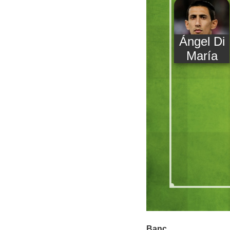
Ángel Di
María
Banc