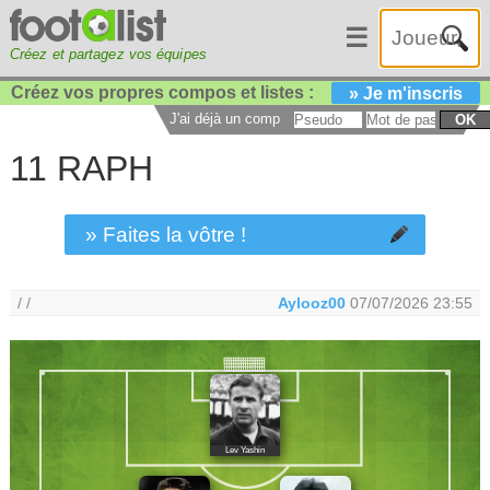
☰
Créez et partagez vos équipes
Créez vos propres compos et listes :
» Je m'inscris
J'ai déjà un compte :
OK
11 RAPH
» Faites la vôtre !
/ /
Aylooz00
07/07/2026 23:55
Lev Yashin