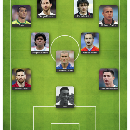
Sergio Ramos
Paolo Maldini
Cafú
Roberto Carlos
Diego Maradona
Andrés Iniesta
Zinédine Zidane
Lionel Messi
Cristiano Ronaldo
Pelé