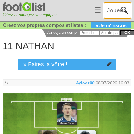
☰
Créez et partagez vos équipes
Créez vos propres compos et listes :
» Je m'inscris
J'ai déjà un compte :
OK
11 NATHAN
» Faites la vôtre !
/ /
Aylooz00
08/07/2026 16:03
Manuel Neuer