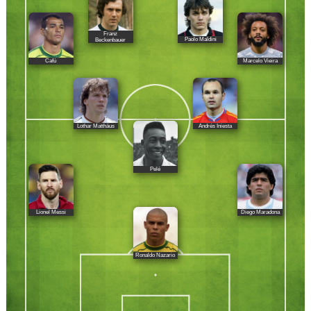
Franz
Paolo Maldini
Beckenbauer
Cafú
Marcelo Vieira
Lothar Matthäus
Andrés Iniesta
Pelé
Lionel Messi
Diego Maradona
Ronaldo Nazario