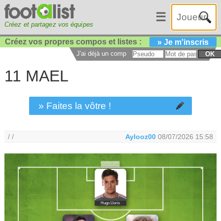
☰
Créez et partagez vos équipes
Créez vos propres compos et listes :
» Je m'inscris
J'ai déjà un compte :
OK
11 MAEL
» Faites la vôtre !
/ /
Aylooz00
08/07/2026 15:58
Hugo Lloris