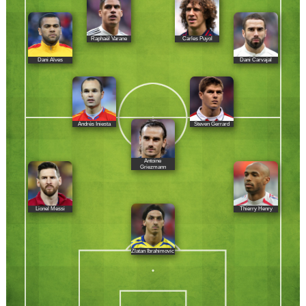
Raphaël Varane
Carles Puyol
Dani Alves
Dani Carvajal
Andrés Iniesta
Steven Gerrard
Antoine
Griezmann
Lionel Messi
Thierry Henry
Zlatan Ibrahimovic