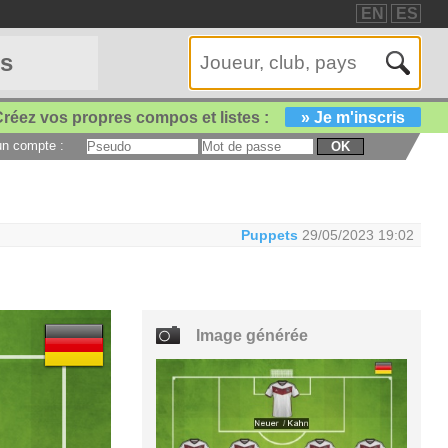
EN
ES
es
réez vos propres compos et listes :
» Je m'inscris
 un compte :
OK
Puppets
29/05/2023 19:02
Image générée