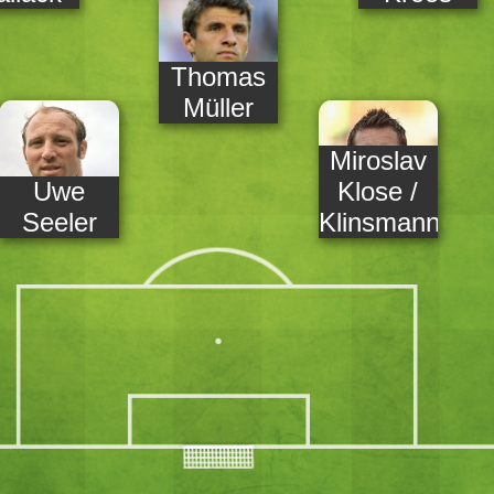
Thomas
Müller
Miroslav
Uwe
Klose /
Seeler
Klinsmann