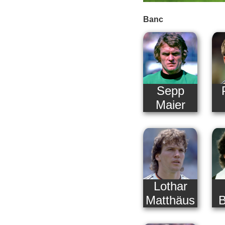
Banc
Sepp
Maier
Lothar
Matthäus
B