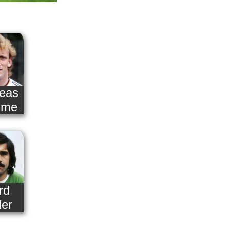
eas
hme
rd
ler