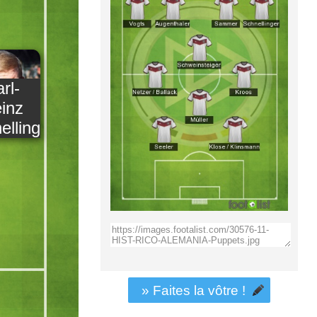
rl-
inz
ellinger
» Faites la vôtre !