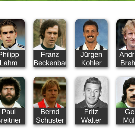
Philipp
Franz
Jürgen
Andr
Lahm
Beckenbauer
Kohler
Bre
Paul
Bernd
Fritz
Ge
reitner
Schuster
Walter
Mül