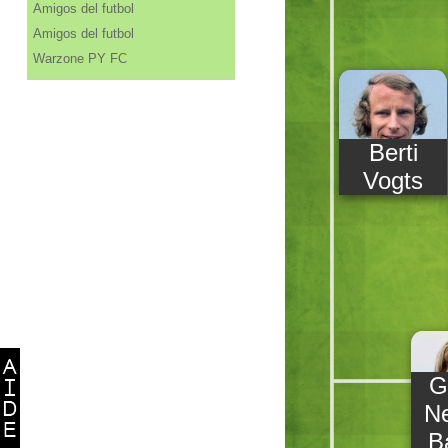
Amigos del futbol
Amigos del futbol
Warzone PY FC
Berti
Vogts
G
Ne
B