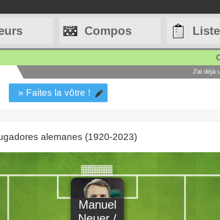
eurs
Compos
List
C
J'ai déjà
» Faites la vôtre !
 jugadores alemanes (1920-2023)
Manuel
Neuer /