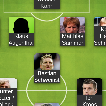
Kahn
Ka
Klaus
Matthias
He
Augenthaler
Sammer
Schn
Bastian
Schweinsteiger
ünter
tzer /
Toni
allack
Kroos