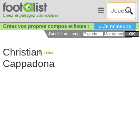
☰
Créez et partagez vos équipes
Créez vos propres compos et listes :
» Je m'inscris
J'ai déjà un compte :
OK
Christian
Modifier
Cappadona