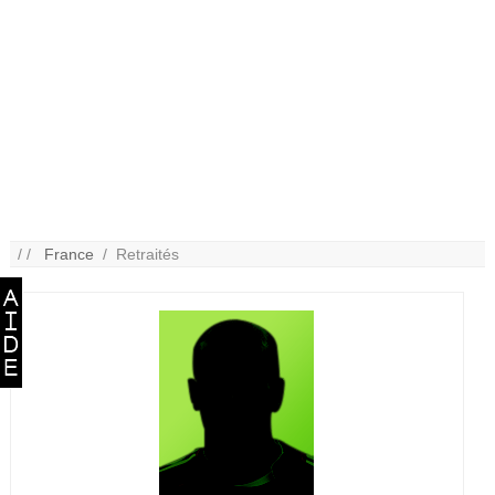
/ /
France
/ Retraités