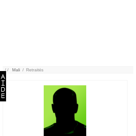
/ /
Mali
/ Retraités