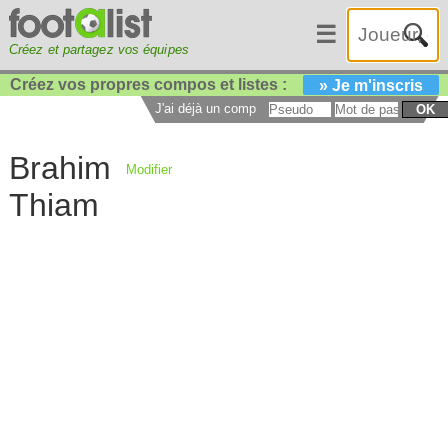
☰
Créez et partagez vos équipes
Créez vos propres compos et listes :
» Je m'inscris
J'ai déjà un compte :
OK
Brahim
Modifier
Thiam