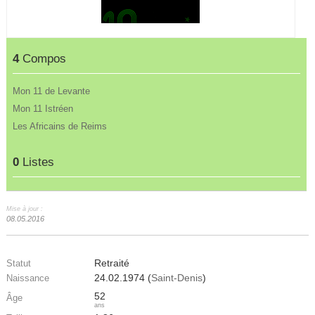
4
Compos
Mon 11 de Levante
Mon 11 Istréen
Les Africains de Reims
0
Listes
Mise à jour :
08.05.2016
Retraité
Statut
24.02.1974 (
Saint-Denis
)
Naissance
52
Âge
ans