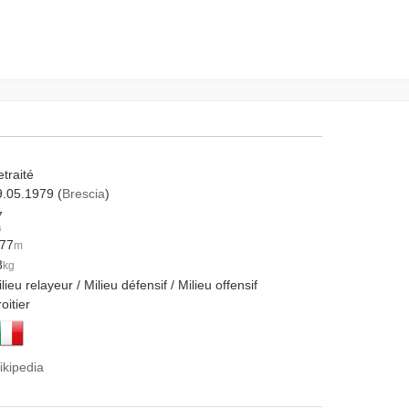
traité
9.05.1979 (
Brescia
)
7
s
.77
m
8
kg
lieu relayeur / Milieu défensif / Milieu offensif
oitier
ikipedia