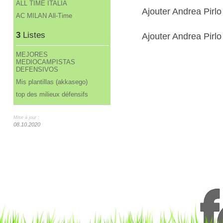
ALL TIME ITALIA
Ajouter Andrea Pirl
AC MILAN All-Time
3
Listes
Ajouter Andrea Pirlo 
MEJORES
MEDIOCAMPISTAS
DEFENSIVOS
Mis plantillas (akkasego)
top des milieux défensifs
Mise à jour :
08.10.2020