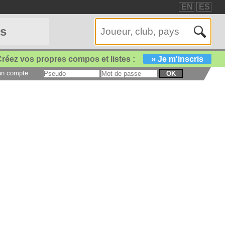
EN
ES
es
réez vos propres compos et listes :
» Je m'inscris
 un compte :
OK