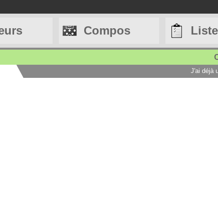
eurs
Compos
List
C
J'ai déjà