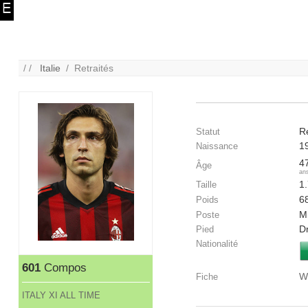
/ /
Italie
/ Retraités
Re
Statut
1
Naissance
4
Âge
an
1
Taille
6
Poids
Mi
Poste
Dr
Pied
Nationalité
601
Compos
W
Fiche
ITALY XI ALL TIME