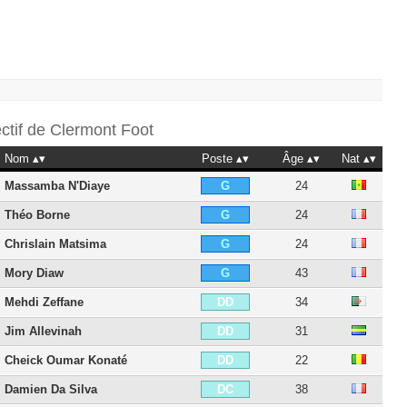
ectif de
Clermont Foot
Nom
Poste
Âge
Nat
Massamba N'Diaye
24
G
Théo Borne
24
G
Chrislain Matsima
24
G
Mory Diaw
43
G
Mehdi Zeffane
34
DD
Jim Allevinah
31
DD
Cheick Oumar Konaté
22
DD
Damien Da Silva
38
DC