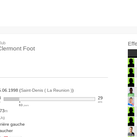
lub
Eff
Clermont Foot
5.06.1998 (
Saint-Denis ( La Reunion )
)
8
29
s
ans
63
jours
.73
m
1
kg
rrière gauche
aucher