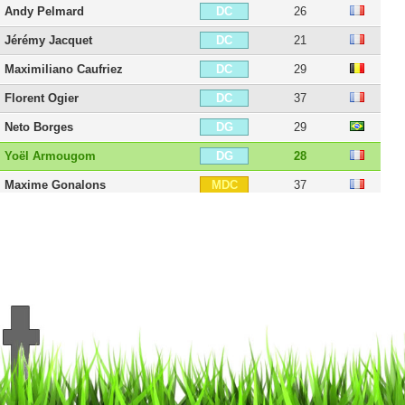
Andy Pelmard
26
DC
Jérémy Jacquet
21
DC
Maximiliano Caufriez
29
DC
Florent Ogier
37
DC
Neto Borges
29
DG
Yoël Armougom
28
DG
Maxime Gonalons
37
MDC
Johan Gastien
38
MDC
Yohann Magnin
29
MDC
Habib Keïta
24
MC
Saîf-Eddine Khaoui
31
MOC
Muhammed Cham
25
MOC
Bilal Boutobba
27
AID
Jérémie Bela
33
AIG