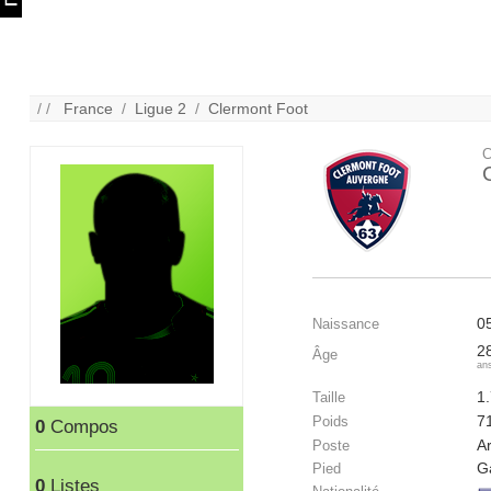
/ /
France
/
Ligue 2
/
Clermont Foot
C
0
Naissance
2
Âge
an
1
Taille
7
Poids
0
Compos
A
Poste
G
Pied
0
Listes