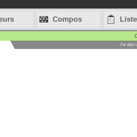
eurs
Compos
List
C
J'ai déjà