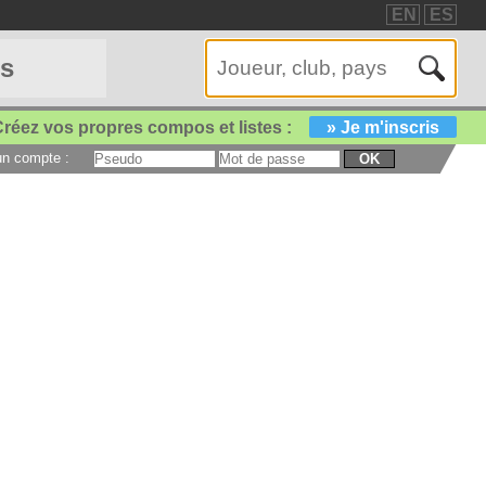
EN
ES
es
réez vos propres compos et listes :
» Je m'inscris
 un compte :
OK