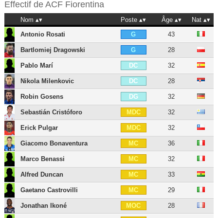
Effectif de
ACF Fiorentina
Nom
Poste
Âge
Nat
Antonio Rosati
43
G
Bartlomiej Dragowski
28
G
Pablo Marí
32
DC
Nikola Milenkovic
28
DC
Robin Gosens
32
DG
Sebastián Cristóforo
32
MDC
Erick Pulgar
32
MDC
Giacomo Bonaventura
36
MC
Marco Benassi
32
MC
Alfred Duncan
33
MC
Gaetano Castrovilli
29
MC
Jonathan Ikoné
28
MOC