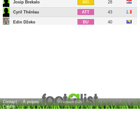
Josip Brekalo
28
MG
Cyril Théréau
43
ATT
Edin Džeko
40
BU
Moise Kean
26
BU
Alexandr Kokorin
35
BU
Giuseppe Iachini
62
E
18 joueurs
Contact
À propos
© Footalist 2026
Crédits