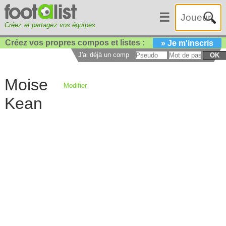
☰
Créez et partagez vos équipes
Créez vos propres compos et listes :
» Je m'inscris
J'ai déjà un compte :
OK
Moise
Modifier
Kean