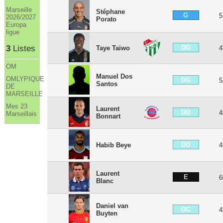
Marseille
Stéphane
G
5
2026/2027
Porato
Europa
ligue
3
Listes
DG
Taye Taiwo
4
OM
Manuel Dos
OMLYPIQUE
DG
5
Santos
DE
MARSEILLE
Mes 23
Laurent
DD
4
Marseillais
Bonnart
DD
Habib Beye
4
Laurent
E
6
Blanc
Daniel van
DC
4
Buyten