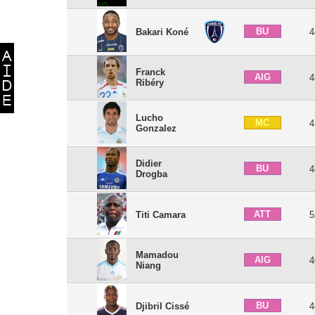
BU
Bakari Koné
4
Franck
AIG
4
Ribéry
Lucho
MC
4
Gonzalez
Didier
BU
4
Drogba
ATT
Titi Camara
5
Mamadou
AIG
4
Niang
BU
Djibril Cissé
4