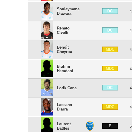
Souleymane
DC
4
Diawara
Renato
DC
4
Civelli
Benoît
MDC
4
Cheyrou
Brahim
MDC
4
Hemdani
DC
Lorik Cana
4
Lassana
MDC
4
Diarra
Laurent
E
5
Batlles