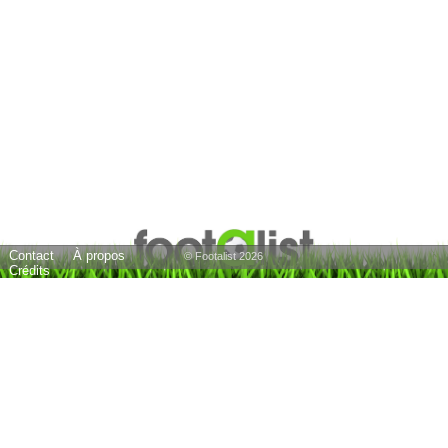
Contact
À propos
© Footalist 2026
Crédits