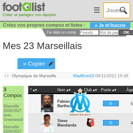
☰
Créez et partagez vos équipes
Créez vos propres compos et listes :
» Je m'inscris
J'ai déjà un compte :
OK
Mes 23 Marseillais
» Copier
/ /
Olympique de Marseille
VladKim13
08/11/2021 19:48
3
^
Nom
Club
Poste
Âg
Compos
Fabien
G
5
Barthez
Marseille
2026/2027
avec
Greenwood
Steve
G
4
Mandanda
Marseille
2026/2027