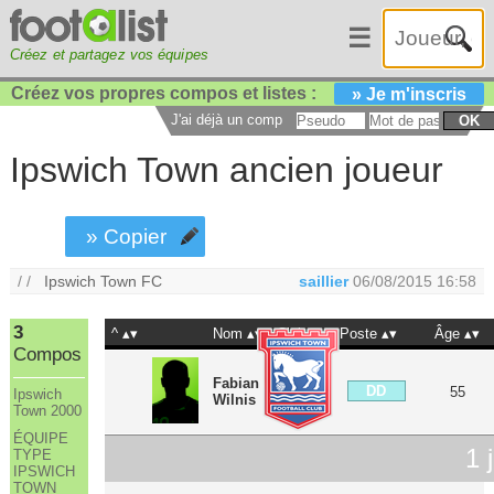
☰
Créez et partagez vos équipes
Créez vos propres compos et listes :
» Je m'inscris
J'ai déjà un compte :
OK
Ipswich Town ancien joueur
» Copier
/ /
Ipswich Town FC
saillier
06/08/2015 16:58
3
^
Nom
Club
Poste
Âge
Compos
Fabian
DD
55
Ipswich
Wilnis
Town 2000
ÉQUIPE
1
j
TYPE
IPSWICH
TOWN