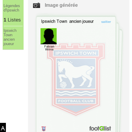
Image générée
Légendes
d'Ipswich
1
Listes
Ipswich
Town
ancien
joueur