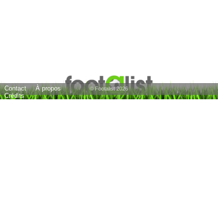
Contact
À propos
© Footalist 2026
Crédits