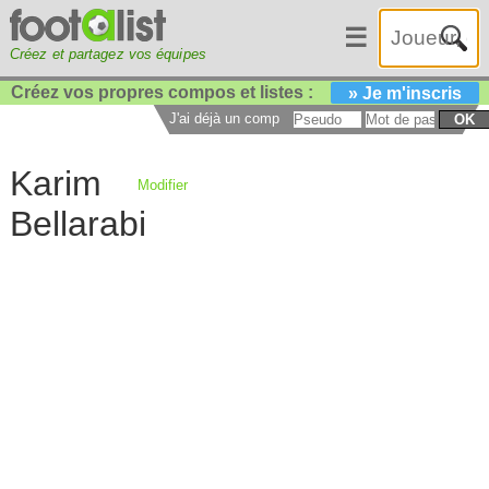
☰
Créez et partagez vos équipes
Créez vos propres compos et listes :
» Je m'inscris
J'ai déjà un compte :
OK
Karim
Modifier
Bellarabi