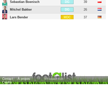
Sebastian Boenisch
39
DG
Mitchel Bakker
26
DG
Lars Bender
37
MDC
Simon Rolfes
44
MDC
Julian Baumgartlinger
38
MDC
Robert Andrich
31
MDC
Jeanuël Belocian
21
MDC
Erik Zenga
33
MC
Charles Aránguiz
37
MD
Maximilian Wagener
31
MD
Contact
À propos
Jonas Hofmann
34
MD
© Footalist 2026
Crédits
Luca Dürholtz
32
MG
Martin Terrier
29
AIG
Okan Aydin
32
AIG