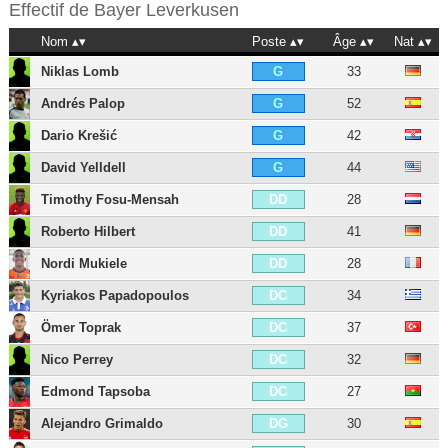
Effectif de
Bayer Leverkusen
Nom
Poste
Âge
Nat
Niklas Lomb
33
G
Andrés Palop
52
G
Dario Krešić
42
G
David Yelldell
44
G
Timothy Fosu-Mensah
28
DD
Roberto Hilbert
41
DD
Nordi Mukiele
28
DD
Kyriakos Papadopoulos
34
DC
Ömer Toprak
37
DC
Nico Perrey
32
DC
Edmond Tapsoba
27
DC
Alejandro Grimaldo
30
DG