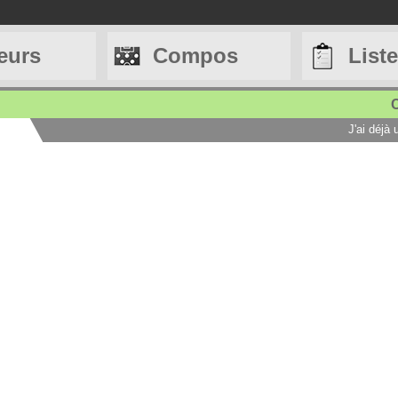
eurs
Compos
List
C
J'ai déjà