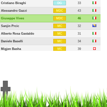
Cristiano Biraghi
33
DG
Alessandro Gazzi
43
MDC
Giuseppe Vives
46
MDC
Sanjin Prcic
32
MC
Alberto Rosa Gastaldo
31
MC
Daniele Baselli
34
MC
Migjen Basha
39
MC
Marko Vešovic
34
MD
Alexander Farnerud
42
MOC
Yann Karamoh
28
AID
Nemanja Radonjic
30
AIG
Antonio Sanabria
30
BU
Andrea Belotti
32
BU
Duván Zapata
35
BU