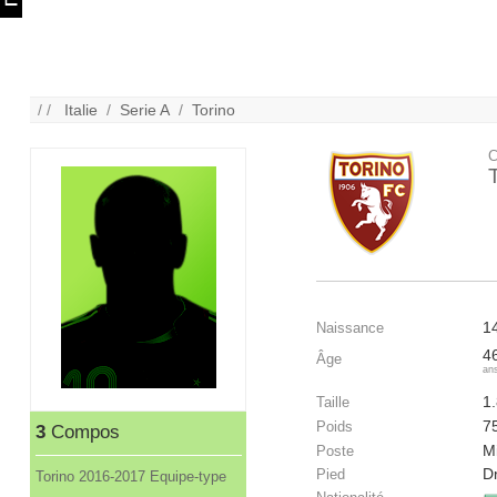
/ /
Italie
/
Serie A
/
Torino
C
1
Naissance
4
Âge
an
1
Taille
7
Poids
3
Compos
Mi
Poste
Dr
Pied
Torino 2016-2017 Equipe-type