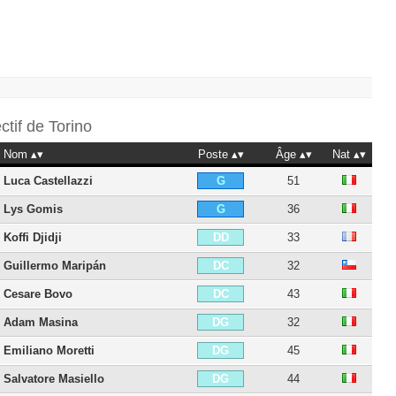
ectif de
Torino
Nom
Poste
Âge
Nat
Luca Castellazzi
51
G
Lys Gomis
36
G
Koffi Djidji
33
DD
Guillermo Maripán
32
DC
Cesare Bovo
43
DC
Adam Masina
32
DG
Emiliano Moretti
45
DG
Salvatore Masiello
44
DG