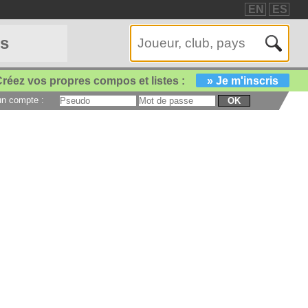
EN
ES
es
réez vos propres compos et listes :
» Je m'inscris
 un compte :
OK