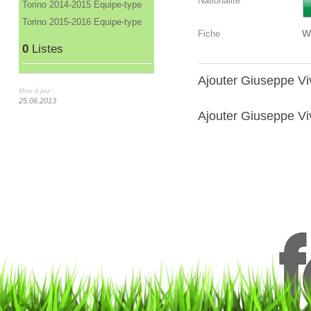
Nationalité
Torino 2014-2015 Equipe-type
Torino 2015-2016 Equipe-type
W
Fiche
0
Listes
Ajouter Giuseppe V
Mise à jour :
25.06.2013
Ajouter Giuseppe Viv