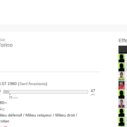
lub
Eff
Torino
4.07.1980 (
Sant'Anastasia
)
6
47
s
ans
25
jours
.80
m
5
kg
lieu défensif / Milieu relayeur / Milieu droit /
oitier