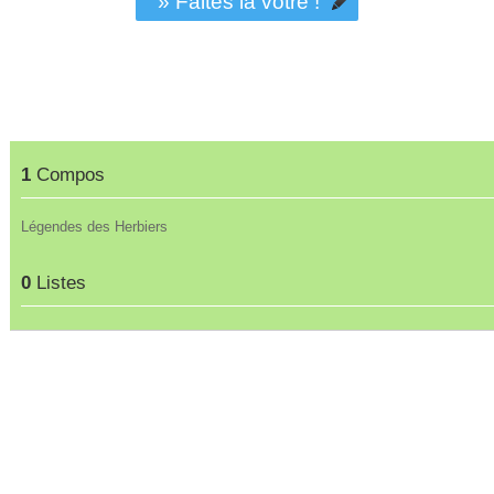
» Faites la vôtre !
1
Compos
Légendes des Herbiers
0
Listes