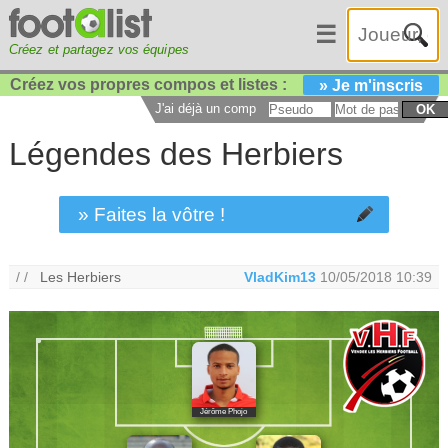
☰
Créez et partagez vos équipes
Créez vos propres compos et listes :
» Je m'inscris
J'ai déjà un compte :
OK
Légendes des Herbiers
» Faites la vôtre !
/ /
Les Herbiers
VladKim13
10/05/2018 10:39
Jérôme Phojo