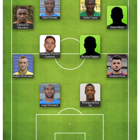
Djibril Konaté
Kalifa Traoré
Fabrice Do
Denis Stinat
Marcolino
Sébastien Flochon
Nicolas Flégeau
Capitaine
Joakim Eickmayer
Jonathan Rivas
Moulaye Idrissa
Luigi Glombard
Ba