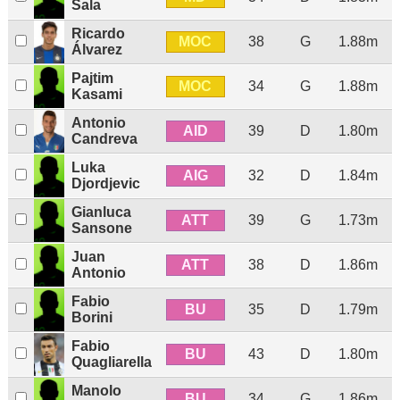
Sala
Ricardo
MOC
38
G
1.88m
Álvarez
Pajtim
MOC
34
G
1.88m
Kasami
Antonio
AID
39
D
1.80m
Candreva
Luka
AIG
32
D
1.84m
Djordjevic
Gianluca
ATT
39
G
1.73m
Sansone
Juan
ATT
38
D
1.86m
Antonio
Fabio
BU
35
D
1.79m
Borini
Fabio
BU
43
D
1.80m
Quagliarella
Manolo
BU
34
G
1.86m