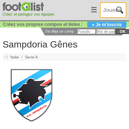
☰
Créez et partagez vos équipes
Créez vos propres compos et listes :
» Je m'inscris
J'ai déjà un compte :
OK
Sampdoria Gênes
/ /
Italie
/
Serie A