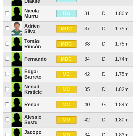
Diakité
Nicola
DG
31
D
1.80m
Murru
Adrien
MDC
37
D
1.75m
Silva
Tomás
MDC
38
D
1.75m
Rincón
MDC
Fernando
34
D
1.74m
Edgar
MC
42
D
1.75m
Barreto
Nenad
MC
35
D
1.82m
Krsticic
MC
Renan
40
G
1.84m
Alessio
MD
42
D
1.80m
Sestu
Jacopo
MD
34
D
1.83m