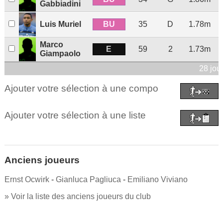
Gabbiadini
BU
Luis Muriel
35
D
1.78m
Marco
E
59
2
1.73m
Giampaolo
28 jou
Ajouter votre sélection à une compo
Ajouter votre sélection à une liste
Anciens joueurs
Ernst Ocwirk
-
Gianluca Pagliuca
-
Emiliano Viviano
» Voir la liste des anciens joueurs du club