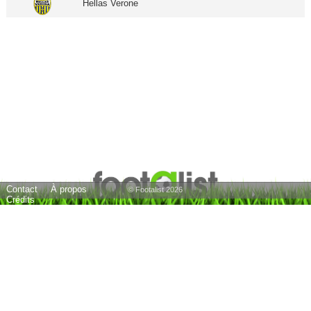
Hellas Verone
Contact
À propos
© Footalist 2026
Crédits