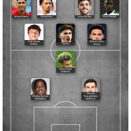
Achraf Hakimi
Marquinhos
Lucas Beraldo
Nuno Mendes
João Neves
Warren Zaïre-
Vitinha
/KANG
Emery
Désiré Doué
/RAMOS
Khvicha
Bradley Barcola
Kvaratskhelia
/DEMBELE
/MAYULU