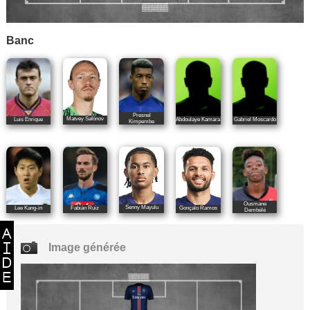
Banc
Presnel
Matvey Safónov
Luis Enrique
Abdoulaye Kamara
Gabriel Moscardo
Kimpembe
Ousmane
Senny Mayulu
Gonçalo Ramos
Lee Kang-in
Fabián Ruiz
Dembélé
Image générée