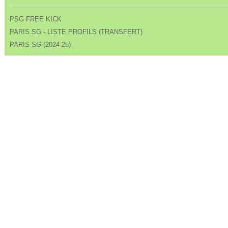
PSG FREE KICK
PARIS SG - LISTE PROFILS (TRANSFERT)
PARIS SG (2024-25)