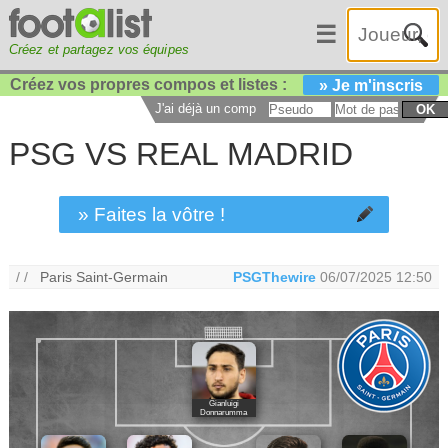
☰
Créez et partagez vos équipes
Créez vos propres compos et listes :
» Je m'inscris
J'ai déjà un compte :
OK
PSG VS REAL MADRID
» Faites la vôtre !
/ /
Paris Saint-Germain
PSGThewire
06/07/2025 12:50
Gianluigi
Donnarumma